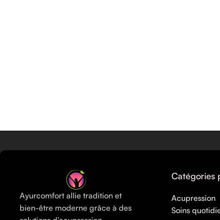
Catégories 
Ayurcomfort allie tradition et
Acupression
bien-être moderne grâce à des
Soins quotidi
solutions d’acupression