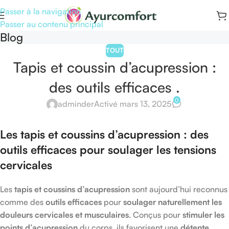
Passer à la navigation
Passer au contenu principal
Blog
TOUT
Tapis et coussin d’acupression :
des outils efficaces .
0
adminder
Activé mars 13, 2025
Les tapis et coussins d’acupression : des
outils efficaces pour soulager les tensions
cervicales
Les
tapis et coussins d’acupression
sont aujourd’hui reconnus
comme des
outils efficaces
pour
soulager naturellement les
douleurs cervicales et musculaires
. Conçus pour
stimuler les
points d’acupression
du corps, ils favorisent une
détente