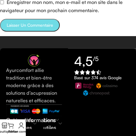
Enregistrer mon nom, mon e-mail et mon site dans le
navigateur pour mon prochain commentaire.
4,5
/5
Ayurcomfort allie
tradition et bien-être
Basé sur 374 avis Google
moderne grâce à des
solutions d’acupression
naturelles et efficaces.
Catégories
Informations
Liens
populaires
utiles
outique
Panier
Mon compte